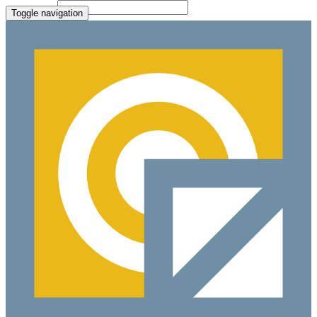
File Picker
Paste Target
Toggle navigation