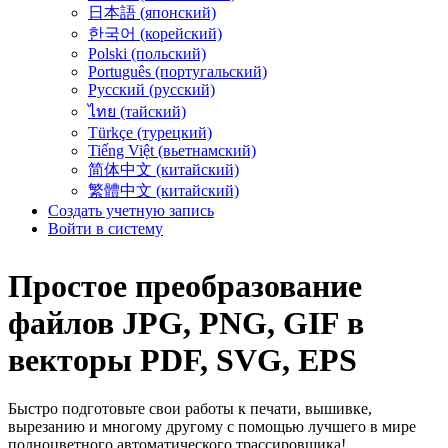
日本語 (японский)
한국어 (корейский)
Polski (польский)
Português (португальский)
Русский (русский)
ไทย (тайский)
Türkçe (турецкий)
Tiếng Việt (вьетнамский)
简体中文 (китайский)
繁體中文 (китайский)
Создать учетную запись
Войти в систему
Простое преобразование
файлов
JPG, PNG, GIF
в
векторы
PDF, SVG, EPS
Быстро подготовьте свои работы к печати, вышивке,
вырезанию и многому другому с помощью лучшего в мире
полноцветного автоматического трассировщика!