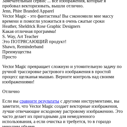
Замечательный сервис ... все изображения, которые я
пробовал векторизовать, вышли отлично.
Jenn, Phire Branded Apparel
Vector Magic - это фантастика! Вы сэкономили мне массу
времени и помогли уложиться в очень сжатые сроки
Heather, Sheldrick Rose Graphic Designers
Какая отличная программа!
S. Way, Art Teacher
Это ПОТРЯСАЮЩИЙ продукт!
Shawn, Reminderband
Преимущества
Просто
Vector Magic превращает сложную и утомительную задачу по
ручной трассировке растрового изображения в простой
процесс щелканья мышью. Верните контроль над своими
изображениями!
Отлично
Если вы
сравните результаты
с другими инструментами, вы
заметите, что Vector Magic создает векторные изображения,
лучше отвечающие исходному растровому изображению. Это
часто делает их пригодными для немедленного
использования, а если очистка и требуется, то в гораздо
меньшем объеме.