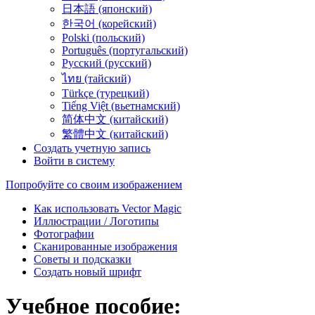
日本語 (японский)
한국어 (корейский)
Polski (польский)
Português (португальский)
Русский (русский)
ไทย (тайский)
Türkçe (турецкий)
Tiếng Việt (вьетнамский)
简体中文 (китайский)
繁體中文 (китайский)
Создать учетную запись
Войти в систему
Попробуйте со своим изображением
Как использовать Vector Magic
Иллюстрации / Логотипы
Фотографии
Сканированные изображения
Советы и подсказки
Создать новый шрифт
Учебное пособие: