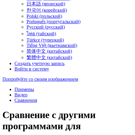
日本語 (японский)
한국어 (корейский)
Polski (польский)
Português (португальский)
Русский (русский)
ไทย (тайский)
Türkçe (турецкий)
Tiếng Việt (вьетнамский)
简体中文 (китайский)
繁體中文 (китайский)
Создать учетную запись
Войти в систему
Попробуйте со своим изображением
Примеры
Видео
Сравнения
Сравнение с другими
программами для