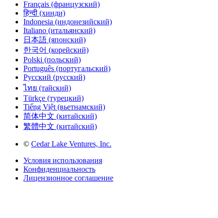
Français (французский)
हिन्दी (хинди)
Indonesia (индонезийский)
Italiano (итальянский)
日本語 (японский)
한국어 (корейский)
Polski (польский)
Português (португальский)
Русский (русский)
ไทย (тайский)
Türkçe (турецкий)
Tiếng Việt (вьетнамский)
简体中文 (китайский)
繁體中文 (китайский)
©
Cedar Lake Ventures, Inc.
Условия использования
Конфиденциальность
Лицензионное соглашение