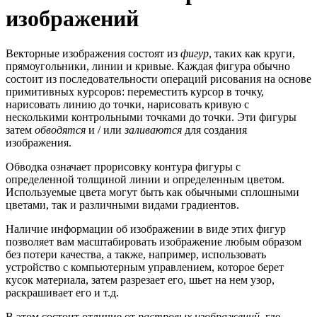
изображений
Векторные изображения состоят из
фигур
, таких как круги,
прямоугольники, линии и кривые. Каждая фигура обычно
состоит из последовательности операций рисования на основе
примитивных курсоров: переместить курсор в точку,
нарисовать линию до точки, нарисовать кривую с
несколькими контрольными точками до точки. Эти фигуры
затем
обводятся
и / или
заливаются
для создания
изображения.
Обводка означает прорисовку контура фигуры с
определенной толщиной линии и определенным цветом.
Используемые цвета могут быть как обычными сплошными
цветами, так и различными видами градиентов.
Наличие информации об изображении в виде этих фигур
позволяет вам масштабировать изображение любым образом
без потери качества, а также, например, использовать
устройство с компьютерным управлением, которое берет
кусок материала, затем разрезает его, шьет на нем узор,
раскрашивает его и т.д.
В этом состоит отличие от
растровых изображений
, где