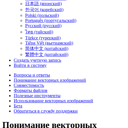
日本語 (японский)
한국어 (корейский)
Polski (польский)
Português (португальский)
Русский (русский)
ไทย (тайский)
Türkçe (турецкий)
Tiếng Việt (вьетнамский)
简体中文 (китайский)
繁體中文 (китайский)
Создать учетную запись
Войти в систему
Вопросы и ответы
Понимание векторных изображений
Совместимость
Форматы файлов
Полезные инструменты
Использование векторных изображений
Бета
Обратиться в службу поддержки
Понимание векторных